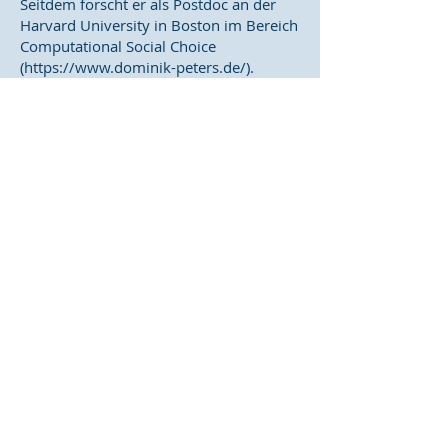
Seitdem forscht er als Postdoc an der
Harvard University in Boston im Bereich
Computational Social Choice
(
https://www.dominik-peters.de/
).
Im Sommer im Cabrio fahren, mit
Freunden am See grillen, Champions
League gucken, im Meridian Spa ein
gutes Buch lesen, einen Cappuccino
trinken, The Office schauen, Reisen in
ferne Länder planen – so fühlt sich ein
gelungener Feierabend an.